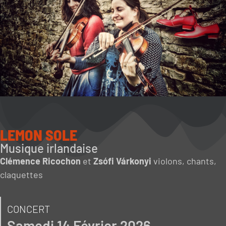
LEMON SOLE
Musique irlandaise
Clémence Ricochon
et
Zsófi Várkonyi
violons, chants,
claquettes
CONCERT
Samedi 14 Février 2026