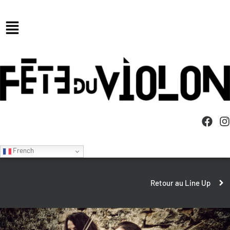
French
Retour au Line Up