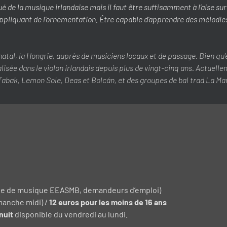
iqué de la musique irlandaise mais il faut être suffisamment à l’aise 
pliquant de l’ornementation. Être capable d’apprendre des mélodies à 
atal, la Hongrie, auprès de musiciens locaux et de passage. Bien qu’e
alisée dans le violon irlandais depuis plus de vingt-cinq ans. Actuell
 Tabak, Lemon Sole, Deas et Bolcán, et des groupes de bal trad La Ma
école de musique EEASMB, demandeurs d’emploi)
imanche midi) /
12 euros pour les moins de 16 ans
nuit
disponible du vendredi au lundi.