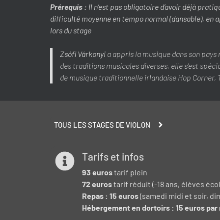
Prérequis :
Il n’est pas obligatoire d’avoir déjà prat
difficulté moyenne en tempo normal (dansable), en ap
lors du stage
Zsófi Várkonyi
a appris la musique dans son pays n
des traditions musicales diverses, elle s’est spéci
de musique traditionnelle irlandaise Hop Corner,
TOUS LES STAGES DE VIOLON
Tarifs et infos
93 euros
tarif plein
72 euros
tarif réduit (-18 ans, élèves 
Repas : 15 euros
(samedi midi et soir, d
Hébergement en dortoirs : 15 euros par 