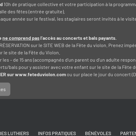
nd
10h de pratique collective et votre participation à la programm
le des fêtes (entrée gratuite).
que année sur le festival, les stagiaires seront invités à le visite
ge
ne comprend pas
l’accès au concerts et bals payants.
, RÉSERVATION sur le SITE WEB de la Fête du violon. Prenez impér
 le site de la Fête du Violon.
 les – de 15 ans (accompagnés d’un parent ou d’un adulte respo
ts/bals pour y assister avec votre enfant sur le site de la Fête d
VIER sur www.feteduviolon.com
ou sur place le jour du concert (D
ges
DES LUTHIERS
INFOS PRATIQUES
BÉNÉVOLES
PARTE