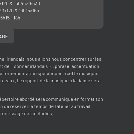
12h & 13h45>16h30
30>12h & 13h15>16h
16h15 – 18h
TAGE
nel irlandais, nous allons nous concentrer sur les
 de « sonner irlandais » : phrasé, accentuation,
et ornementation spécifiques à cette musique,
rceaux. Le rapport de la musique à la danse sera
 répertoire abordé sera communiqué en format son
in de réserver le temps de l’atelier au travail
apprentissage des mélodies.